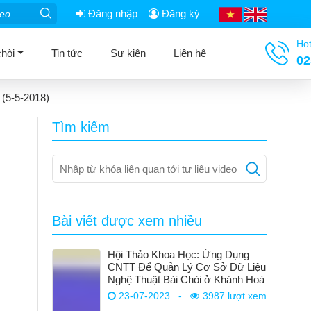
Đăng nhập
Đăng ký
Hot
chòi
Tin tức
Sự kiện
Liên hệ
02
(5-5-2018)
Tìm kiếm
Bài viết được xem nhiều
Hội Thảo Khoa Học: Ứng Dụng
CNTT Để Quản Lý Cơ Sở Dữ Liệu
Nghệ Thuật Bài Chòi ở Khánh Hoà
23-07-2023
-
3987 lượt xem