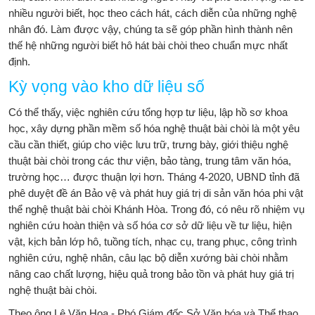
nhiều người biết, học theo cách hát, cách diễn của những nghệ
nhân đó. Làm được vậy, chúng ta sẽ góp phần hình thành nên
thế hệ những người biết hô hát bài chòi theo chuẩn mực nhất
định.
Kỳ vọng vào kho dữ liệu số
Có thể thấy, việc nghiên cứu tổng hợp tư liệu, lập hồ sơ khoa
học, xây dựng phần mềm số hóa nghệ thuật bài chòi là một yêu
cầu cần thiết, giúp cho việc lưu trữ, trưng bày, giới thiệu nghệ
thuật bài chòi trong các thư viện, bảo tàng, trung tâm văn hóa,
trường học… được thuận lợi hơn. Tháng 4-2020, UBND tỉnh đã
phê duyệt đề án Bảo vệ và phát huy giá trị di sản văn hóa phi vật
thể nghệ thuật bài chòi Khánh Hòa. Trong đó, có nêu rõ nhiệm vụ
nghiên cứu hoàn thiện và số hóa cơ sở dữ liệu về tư liệu, hiện
vật, kịch bản lớp hô, tuồng tích, nhạc cụ, trang phục, công trình
nghiên cứu, nghệ nhân, câu lạc bộ diễn xướng bài chòi nhằm
nâng cao chất lượng, hiệu quả trong bảo tồn và phát huy giá trị
nghệ thuật bài chòi.
Theo ông Lê Văn Hoa - Phó Giám đốc Sở Văn hóa và Thể thao,