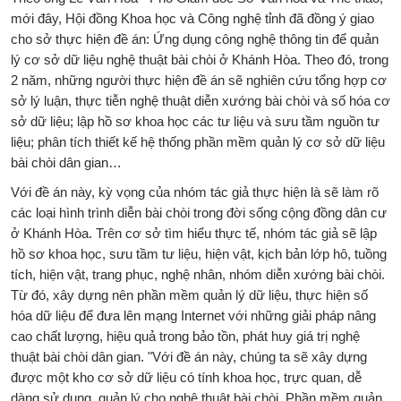
mới đây, Hội đồng Khoa học và Công nghệ tỉnh đã đồng ý giao
cho sở thực hiện đề án: Ứng dụng công nghệ thông tin để quản
lý cơ sở dữ liệu nghệ thuật bài chòi ở Khánh Hòa. Theo đó, trong
2 năm, những người thực hiện đề án sẽ nghiên cứu tổng hợp cơ
sở lý luận, thực tiễn nghệ thuật diễn xướng bài chòi và số hóa cơ
sở dữ liệu; lập hồ sơ khoa học các tư liệu và sưu tầm nguồn tư
liệu; phân tích thiết kế hệ thống phần mềm quản lý cơ sở dữ liệu
bài chòi dân gian…
Với đề án này, kỳ vọng của nhóm tác giả thực hiện là sẽ làm rõ
các loại hình trình diễn bài chòi trong đời sống cộng đồng dân cư
ở Khánh Hòa. Trên cơ sở tìm hiểu thực tế, nhóm tác giả sẽ lập
hồ sơ khoa học, sưu tầm tư liệu, hiện vật, kịch bản lớp hô, tuồng
tích, hiện vật, trang phục, nghệ nhân, nhóm diễn xướng bài chòi.
Từ đó, xây dựng nên phần mềm quản lý dữ liệu, thực hiện số
hóa dữ liệu để đưa lên mạng Internet với những giải pháp nâng
cao chất lượng, hiệu quả trong bảo tồn, phát huy giá trị nghệ
thuật bài chòi dân gian. "Với đề án này, chúng ta sẽ xây dựng
được một kho cơ sở dữ liệu có tính khoa học, trực quan, dễ
dàng sử dụng, quản lý cho nghệ thuật bài chòi. Phần mềm quản