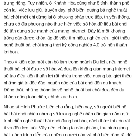
trưng riêng. Tuy nhiên, ở Khánh Hòa cũng như 8 tỉnh, thành phố
còn lại, việc lưu giữ, truyền dạy, phổ biến, quảng bá nghệ thuật
bài chòi mới chỉ dừng lại ở phương pháp trực tiếp, truyền thống,
chưa có địa phương nào thực hiện việc số hóa dữ liệu bài chòi
để tận dụng sức mạnh của mạng Internet. Đây là một khoảng
trống cần được khỏa lấp để việc tìm hiểu, nghiên cứu, giới thiệu
nghệ thuật bài chòi trong thời kỳ công nghiệp 4.0 trở nên thuận
lợi hơn.
Theo ý kiến của một cán bộ làm trong ngành Du lịch, nếu nghệ
thuật bài chòi được số hóa và đưa lên không gian mạng Internet
sẽ tạo điều kiện thuận lợi rất nhiều trong việc quảng bá, giới thiệu
những giá trị độc đáo, nguồn gốc của bài chòi đến du khách.
Đồng thời, những thông tin về nghệ thuật bài chòi đưa đến du
khách cũng toàn diện, chính xác hơn.
Nhạc sĩ Hình Phước Liên cho rằng, hiện nay, số người biết hô
hát bài chòi nhiều nhưng số lượng nghệ nhân dân gian nắm giữ,
trình diễn nghệ thuật bài chòi đúng bài bản, cách thức thì còn rất
ít và đều lớn tuổi. Vậy nên, chúng ta cần ghi âm, thu hình giọng
hát, cách trình diễn của những người này và phổ biến rộng rãi để