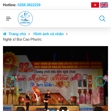
Hotline:
0258.3822229
Trang chủ
Hình ảnh cá nhân
Nghệ sĩ Bùi Cao Phước